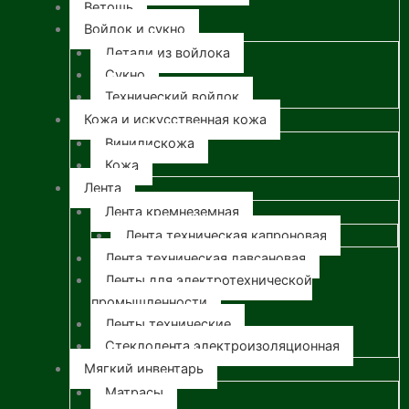
Ветошь
Войлок и сукно
Детали из войлока
Сукно
Технический войлок
Кожа и искусственная кожа
Винилискожа
Кожа
Лента
Лента кремнеземная
Лента техническая капроновая
Лента техническая лавсановая
Ленты для электротехнической
промышленности
Ленты технические
Стеклолента электроизоляционная
Мягкий инвентарь
Матрасы