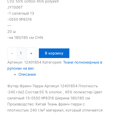
LTD. 55% cotton 45% polyestr
JY1006T
-1 салатный 13
-0550 №8316
—
20 ш
-на 180/185 см CHN
-
+
В корзину
Артикул:
12401854
Категория:
Ткани полномерные в
рулонах на вес
Описание
Футер Френч-Терри Артикул 12401854 Плотность
:240 г/м2.Состав:55 % хлопок , 45% полиэстер Цвет
салатный 13-0550 №8316 Ширина 180/185 см
Производство: Китай Ткань френч-терри с
плотностью 240 г/м² материал, который отличается