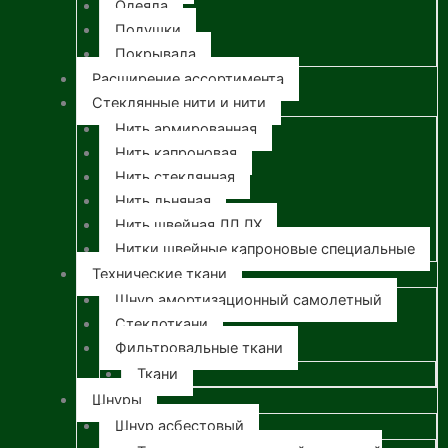
Одеяла
Подушки
Покрывала
Расширение ассортимента
Стеклянные нити и нити
Нить армированная
Нить капроновая
Нить стеклянная
Нить льняная
Нить швейная ЛЛ ЛХ
Нитки швейные капроновые специальные
Технические ткани
Шнур амортизационный самолетный
Стеклоткани
Фильтровальные ткани
Ткани
Шнуры
Шнур асбестовый