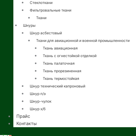
Стеклоткани
Фильтровальные ткани
Ткани
Шнуры
Шнур асбестовый
Ткани для авиационной и военной промышленности
Ткань авиационная
Ткань с огнестойкой отделкой
Ткань палаточная
Ткань прорезиненная
Ткань термостойкая
Шнур технический капроновый
Шнур п/э
Шнур-чулок
Шнур х/б
Прайс
Контакты