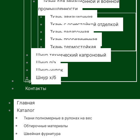
Ткани для авиационной и военной
промышленности
Ткань авиационная
Ткань с огнестойкой отделкой
Ткань палаточная
Ткань прорезиненная
Ткань термостойкая
Шнур технический капроновый
Шнур п/э
Шнур-чулок
Шнур х/б
Прайс
Контакты
Главная
Каталог
Ткани полномерные в рулонах на вес
Обтирочные материалы
Швейная фурнитура